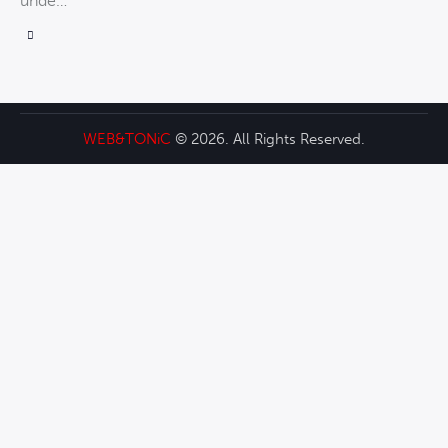
unde…
WEB&TONiC
© 2026. All Rights Reserved.